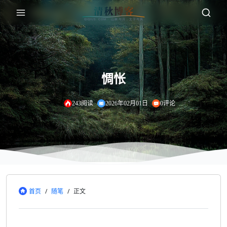
惆怅
243阅读
2026年02月01日
0评论
首页
/
随笔
/
正文