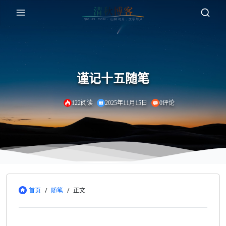
谨记十五随笔
122阅读
2025年11月15日
0评论
首页
/
随笔
/
正文